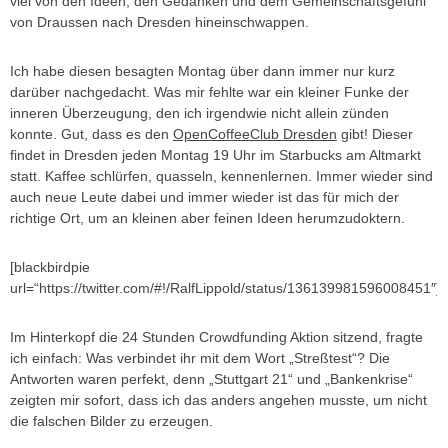
viel von den Ideen, den Gedanken und dem Gemeinschaftsgefühl
von Draussen nach Dresden hineinschwappen.
Ich habe diesen besagten Montag über dann immer nur kurz
darüber nachgedacht. Was mir fehlte war ein kleiner Funke der
inneren Überzeugung, den ich irgendwie nicht allein zünden
konnte. Gut, dass es den
OpenCoffeeClub Dresden
gibt! Dieser
findet in Dresden jeden Montag 19 Uhr im Starbucks am Altmarkt
statt. Kaffee schlürfen, quasseln, kennenlernen. Immer wieder sind
auch neue Leute dabei und immer wieder ist das für mich der
richtige Ort, um an kleinen aber feinen Ideen herumzudoktern.
[blackbirdpie
url=“https://twitter.com/#!/RalfLippold/status/136139981596008451″]
Im Hinterkopf die 24 Stunden Crowdfunding Aktion sitzend, fragte
ich einfach: Was verbindet ihr mit dem Wort „Streßtest“? Die
Antworten waren perfekt, denn „Stuttgart 21“ und „Bankenkrise“
zeigten mir sofort, dass ich das anders angehen musste, um nicht
die falschen Bilder zu erzeugen.